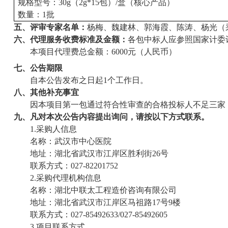
规格型号
：
30g（2g*15包）/盒
（核心产品）
数量：
1批
五、
评审专家名单：
杨
梅、魏建林、郭海霞、陈涛、杨光（
六、代理服务收费标准及金额：
各包中标人应参照国家计委
本项目代理费总金额：
6000
元（人民币）
七
、公告期限
自本公告发布之日起
1个工作日。
八
、其他补充事宜
因本项目第一包通过符合性审查的合格投标人不足三家
九
、凡对本次公告内容提出询问，请按以下方式联系。
1.采购人信息
名称：武汉市中心医院
地址：湖北省武汉市江岸区胜利街
26号
联系方式：
027-82201752
2.采购代理机构信息
名称：湖北中联太工程造价咨询有限公司
地址：湖北省武汉市江岸区马祖路
17号9楼
联系方式：
027-85492633/027-85492605
3.项目联系方式