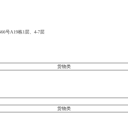
666号A19栋1层、4-7层
货物
类
货物
类