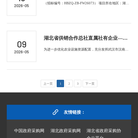
（招标编号：HBZQ-ZB-FW26073） 项目所在地区：湖北省 一、招标条件 本湖北荆选智禾生态农业科技有限公司智能温室设施出租项目已由项目审批...
2026-05
湖北省供销合作总社直属社有企业——湖北合作投资集团有限公司智能温室场地出租租赁方征集调研公告
09
为进一步优化农业设施资源配置，充分发挥武汉市汉南智慧农业产业园3号温室规模化、现代化种植优势，提升设施农业综合效益，助力区域农业产业振兴，经湖北合作投资集团有限...
2026-05
上一页
1
2
3
下一页
友情链接：
中国政府采购网
湖北政府采购网
湖北省政府采购协
会云平台