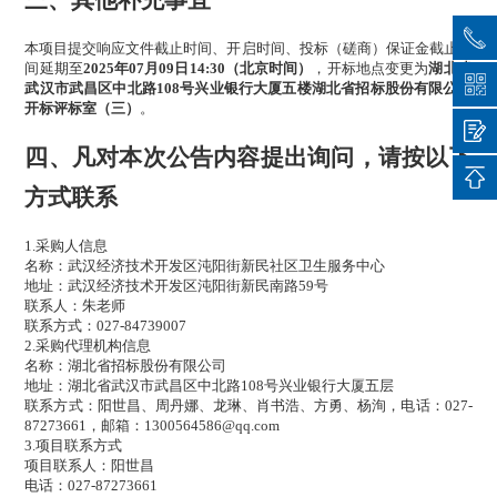
三、其他补充事宜
本项目提交响应文件截止时间、开启时间、
投标（磋商）保证金
截止时
间
延期至
2025年07月09日14:30（北京时间）
，开标地点变更为
湖北省
武汉市武昌区中北路108号兴业银行大厦五楼湖北省招标股份有限公司
开标评标室（三）
。
四、凡对本次公告内容提出询问，请按以下
方式联系
1.
采购人信息
名称：武汉经济技术开发区沌阳街新民社区卫生服务中心
地址：武汉经济技术开发区沌阳街新民南路59号
联系人：朱老师
联系方式：027-84739007
2.
采购代理机构信息
名称：湖北省招标股份有限公司
地址：湖北省武汉市武昌区中北路108号兴业银行大厦五层
联系方式：阳世昌、周丹娜、龙琳、肖书浩、方勇、杨洵，电话：027-
87273661，邮箱：1300564586@qq.com
3.
项目联系方式
项目联系人：阳世昌
电话：027-87273661